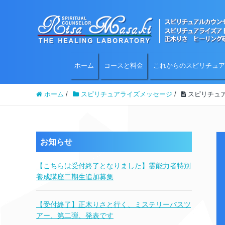
ホーム
コースと料金
これからのスピリチュア
ホーム
/
スピリチュアライズメッセージ
/
スピリチュア
お知らせ
【こちらは受付終了となりました】霊能力者特別
養成講座二期生追加募集
【受付終了】正木りさと行く、ミステリーバスツ
アー、第二弾、発表です