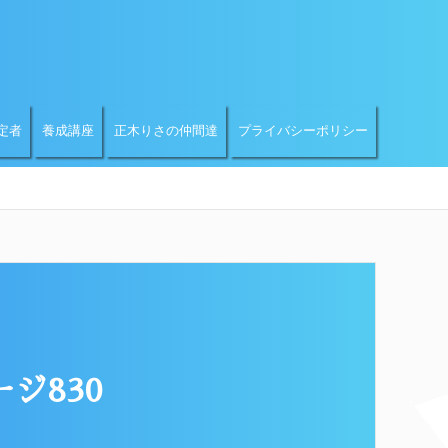
定者
養成講座
正木りさの仲間達
プライバシーポリシー
ジ830