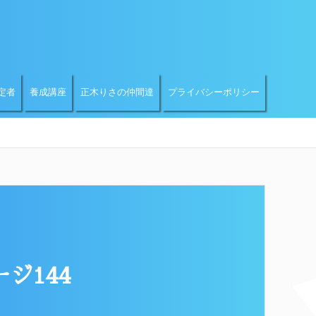
定者
養成講座
正木りさの仲間達
プライバシーポリシー
ジ144