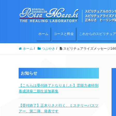
ホーム
コースと料金
これからのスピリチュア
ホーム
/
つぶやき
/
スピリチュアライズメッセージ144
お知らせ
【こちらは受付終了となりました】霊能力者特別
養成講座二期生追加募集
【受付終了】正木りさと行く、ミステリーバスツ
アー、第二弾、発表です