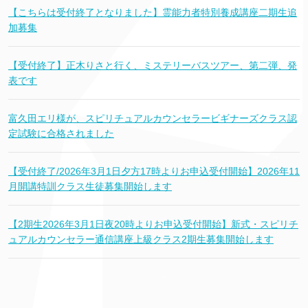
【こちらは受付終了となりました】霊能力者特別養成講座二期生追
加募集
【受付終了】正木りさと行く、ミステリーバスツアー、第二弾、発
表です
富久田エリ様が、スピリチュアルカウンセラービギナーズクラス認
定試験に合格されました
【受付終了/2026年3月1日夕方17時よりお申込受付開始】2026年11
月開講特訓クラス生徒募集開始します
【2期生2026年3月1日夜20時よりお申込受付開始】新式・スピリチ
ュアルカウンセラー通信講座上級クラス2期生募集開始します