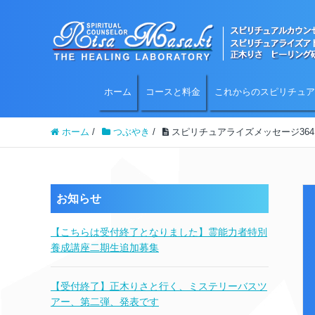
ホーム
コースと料金
これからのスピリチュア
ホーム
/
つぶやき
/
スピリチュアライズメッセージ364
お知らせ
【こちらは受付終了となりました】霊能力者特別
養成講座二期生追加募集
【受付終了】正木りさと行く、ミステリーバスツ
アー、第二弾、発表です