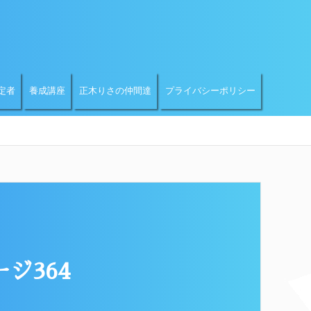
定者
養成講座
正木りさの仲間達
プライバシーポリシー
ジ364