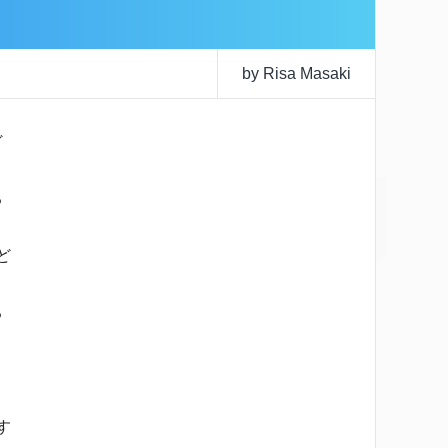
by Risa Masaki
ど
る
ど
る
す