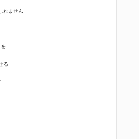
しれません
りを
せる
す