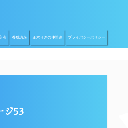
定者
養成講座
正木りさの仲間達
プライバシーポリシー
ジ53