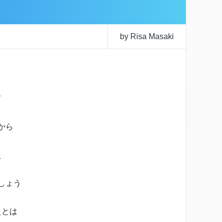
by Risa Masaki
て
から
え
しょう
えとは