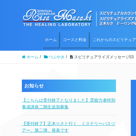
ホーム
コースと料金
これからのスピリチュア
ホーム
/
つぶやき
/
スピリチュアライズメッセージ53
お知らせ
【こちらは受付終了となりました】霊能力者特別
養成講座二期生追加募集
【受付終了】正木りさと行く、ミステリーバスツ
アー、第二弾、発表です